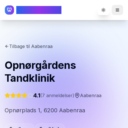
TandlægeListen
🦷
Toggle the
Tilbage til
Aabenraa
Opnørgårdens
Tandklinik
4.1
(
7
anmeldelser)
Aabenraa
Opnørplads 1, 6200 Aabenraa