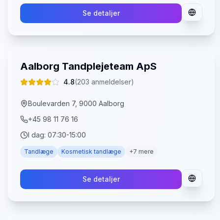
Se detaljer
Aalborg Tandplejeteam ApS
4.8
(
203
anmeldelser)
Boulevarden 7, 9000 Aalborg
+45 98 11 76 16
I dag:
07:30-15:00
Tandlæge
Kosmetisk tandlæge
+
7
mere
Se detaljer