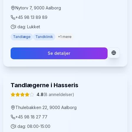
Nytorv 7, 9000 Aalborg
+45 98 13 89 89
I dag:
Lukket
Tandlæge
Tandklinik
+
1
mere
Se detaljer
Tandlægerne i Hasseris
4.8
(
8
anmeldelser)
Thulebakken 22, 9000 Aalborg
+45 98 18 27 77
I dag:
08:00-15:00