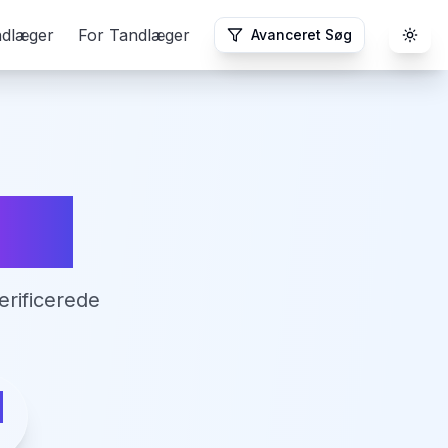
ndlæger
For Tandlæger
Avanceret Søg
Togg
org
erificerede
g