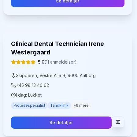
Se detaljer
Clinical Dental Technician Irene
Westergaard
5.0
(
11
anmeldelser)
Skipperen, Vestre Alle 9, 9000 Aalborg
+45 98 13 40 62
I dag:
Lukket
Protesespecialist
Tandklinik
+
6
mere
Se detaljer