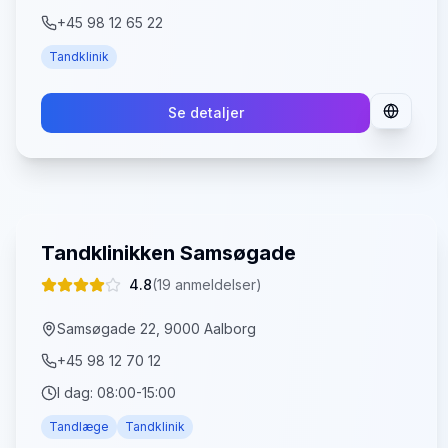
+45 98 12 65 22
Tandklinik
Se detaljer
Tandklinikken Samsøgade
4.8
(
19
anmeldelser)
Samsøgade 22, 9000 Aalborg
+45 98 12 70 12
I dag:
08:00-15:00
Tandlæge
Tandklinik