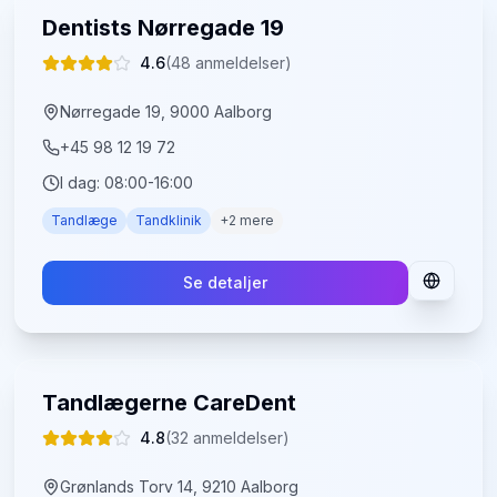
Dentists Nørregade 19
4.6
(
48
anmeldelser)
Nørregade 19, 9000 Aalborg
+45 98 12 19 72
I dag:
08:00-16:00
Tandlæge
Tandklinik
+
2
mere
Se detaljer
Tandlægerne CareDent
4.8
(
32
anmeldelser)
Grønlands Torv 14, 9210 Aalborg