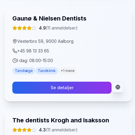
Gaunø & Nielsen Dentists
4.9
(
11
anmeldelser)
Vesterbro 59, 9000 Aalborg
+45 98 13 33 65
I dag:
08:00-15:00
Tandlæge
Tandklinik
+
1
mere
Se detaljer
The dentists Krogh and Isaksson
4.3
(
11
anmeldelser)