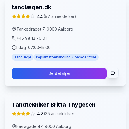
tandlægen.dk
4.5
(
97
anmeldelser)
Tankedraget 7, 9000 Aalborg
+45 98 12 70 01
I dag:
07:00-15:00
Tandlæge
Implantatbehandling & paradentose
Se detaljer
Tandtekniker Britta Thygesen
4.8
(
35
anmeldelser)
Færøgade 47, 9000 Aalborg