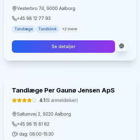
Vesterbro 74, 9000 Aalborg
+45 98 12 77 93
Tandlæge
Tandklinik
+
2
mere
Se detaljer
Tandlæge Per Gaunø Jensen ApS
4.1
(
9
anmeldelser)
Saltumvej 2, 9220 Aalborg
+45 98 15 81 82
I dag:
08:00-15:30