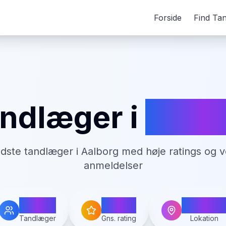
Forside
Find Ta
ndlæger i
Aalb
edste tandlæger i
Aalborg
med høje ratings og v
anmeldelser
58
4.6
Aalbor
Tandlæger
Gns. rating
Lokation