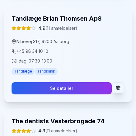
Tandlæge Brian Thomsen ApS
4.9
(
11
anmeldelser)
Nibevej 317, 9200 Aalborg
+45 98 34 10 10
I dag:
07:30-13:00
Tandlæge
Tandklinik
Se detaljer
The dentists Vesterbrogade 74
4.3
(
11
anmeldelser)