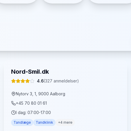
Nord-Smil.dk
4.6
(
327
anmeldelser)
Nytorv 3, 1, 9000 Aalborg
+45 70 80 01 61
I dag:
07:00-17:00
Tandlæge
Tandklinik
+
4
mere