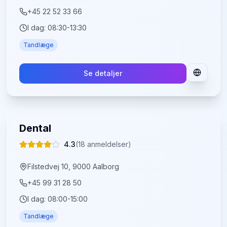
+45 22 52 33 66
I dag:
08:30-13:30
Tandlæge
Se detaljer
Dental
4.3
(
18
anmeldelser)
Filstedvej 10, 9000 Aalborg
+45 99 31 28 50
I dag:
08:00-15:00
Tandlæge