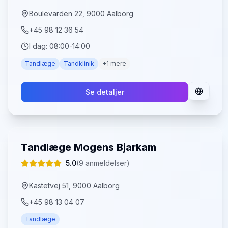
Boulevarden 22, 9000 Aalborg
+45 98 12 36 54
I dag:
08:00-14:00
Tandlæge
Tandklinik
+
1
mere
Se detaljer
Tandlæge Mogens Bjarkam
5.0
(
9
anmeldelser)
Kastetvej 51, 9000 Aalborg
+45 98 13 04 07
Tandlæge