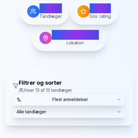
13
4.5
Tandlæger
Gns. rating
Norresundby
Lokation
Filtrer og sorter
Viser
13
af
13
tandlæger
Flest anmeldelser
Alle tandlæger