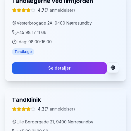
Tandlægerne ved limfjorden
4.7
(
7
anmeldelser)
Vesterbrogade 2A, 9400 Nørresundby
+45 98 17 11 66
I dag:
08:00-16:00
Tandlæge
Se detaljer
Tandklinik
4.3
(
7
anmeldelser)
Lille Borgergade 21, 9400 Nørresundby