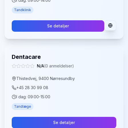
I dag:
09:00-14:00
Tandklinik
Se detaljer
Dentacare
N/A
(
0
anmeldelser)
Thistedvej, 9400 Nørresundby
+45 28 30 99 08
I dag:
09:00-15:00
Tandlæge
Se detaljer