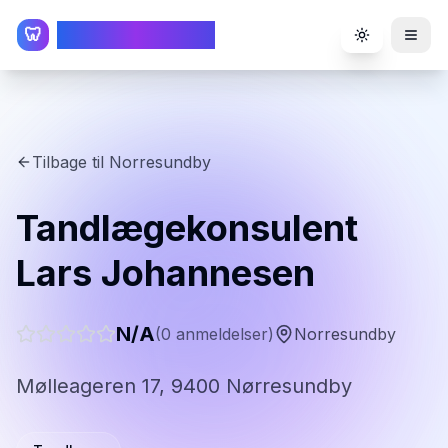
TandlægeListen
🦷
Toggle the
Tilbage til
Norresundby
Tandlægekonsulent
Lars Johannesen
N/A
(
0
anmeldelser)
Norresundby
Mølleageren 17, 9400 Nørresundby