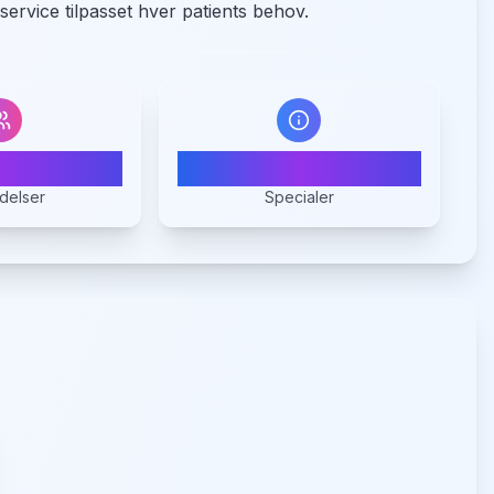
ervice tilpasset hver patients behov.
9
1
delser
Specialer