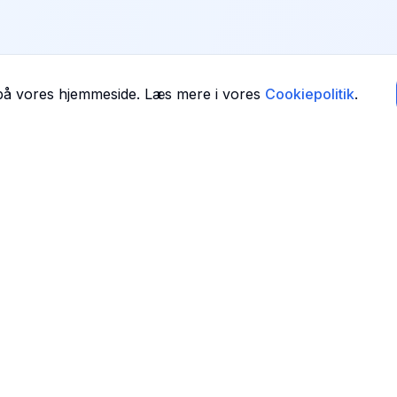
 på vores hjemmeside. Læs mere i vores
Cookiepolitik
.
Navigation
Forside
 i
Find Tandlæger