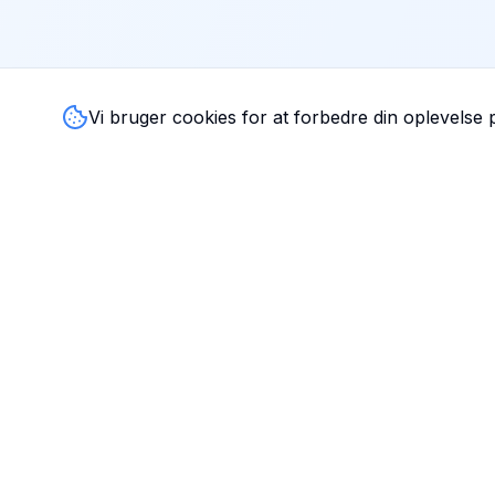
Vi bruger cookies for at forbedre din oplevelse
TandlægeListen
🦷
Danmarks mest komplette oversigt over tandlæger. Find
ratings, åbningstider og kontaktinfo for tandlægeklinikker