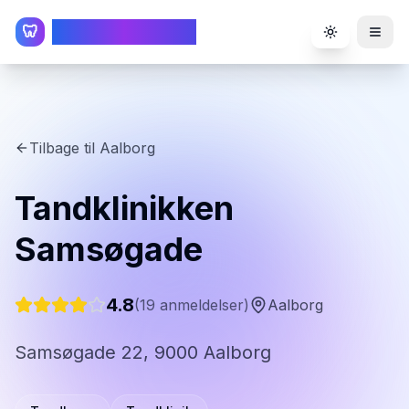
TandlægeListen
🦷
Toggle the
Tilbage til
Aalborg
Tandklinikken
Samsøgade
4.8
(
19
anmeldelser)
Aalborg
Samsøgade 22, 9000 Aalborg