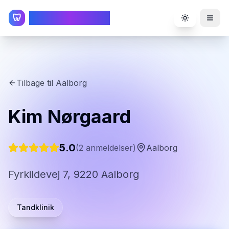
TandlægeListen
🦷
Toggle the
Tilbage til
Aalborg
Kim Nørgaard
5.0
(
2
anmeldelser)
Aalborg
Fyrkildevej 7, 9220 Aalborg
Tandklinik