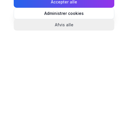
Accepter alle
Administrer cookies
Afvis alle
TandlægeListen
🦷
Danmarks mest komplette oversigt over tandlæger.
Find ratings, åbningstider og kontaktinfo for
tandlægeklinikker i hele landet.