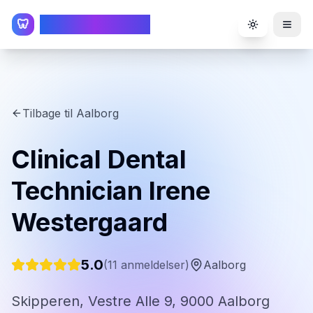
TandlægeListen
🦷
Toggle the
Tilbage til
Aalborg
Clinical Dental
Technician Irene
Westergaard
5.0
(
11
anmeldelser)
Aalborg
Skipperen, Vestre Alle 9, 9000 Aalborg