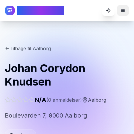
TandlægeListen
🦷
Toggle the
Tilbage til
Aalborg
Johan Corydon
Knudsen
N/A
(
0
anmeldelser)
Aalborg
Boulevarden 7, 9000 Aalborg