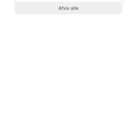
Afvis alle
TandlægeListen
🦷
Danmarks mest komplette oversigt over tandlæger.
Find ratings, åbningstider og kontaktinfo for
tandlægeklinikker i hele landet.