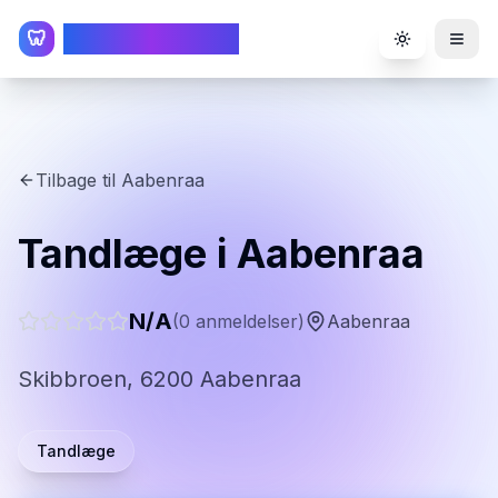
TandlægeListen
🦷
Toggle the
Tilbage til
Aabenraa
Tandlæge i Aabenraa
N/A
(
0
anmeldelser)
Aabenraa
Skibbroen, 6200 Aabenraa
Tandlæge