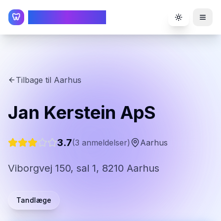
TandlægeListen
🦷
Toggle the
Tilbage til
Aarhus
Jan Kerstein ApS
3.7
(
3
anmeldelser)
Aarhus
Viborgvej 150, sal 1, 8210 Aarhus
Tandlæge