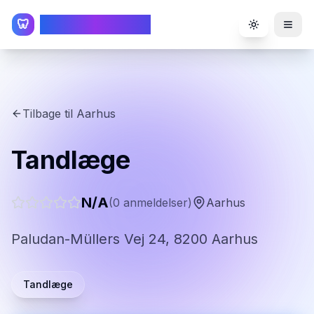
TandlægeListen
🦷
Toggle the
Tilbage til
Aarhus
Tandlæge
N/A
(
0
anmeldelser)
Aarhus
Paludan-Müllers Vej 24, 8200 Aarhus
Tandlæge