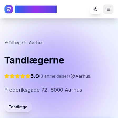
TandlægeListen
🦷
Toggle the
Tilbage til
Aarhus
Tandlægerne
5.0
(
3
anmeldelser)
Aarhus
Frederiksgade 72, 8000 Aarhus
Tandlæge