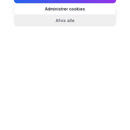
Administrer cookies
Afvis alle
TandlægeListen
🦷
Danmarks mest komplette oversigt over tandlæger.
Find ratings, åbningstider og kontaktinfo for
tandlægeklinikker i hele landet.