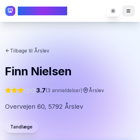
TandlægeListen
🦷
Toggle the
Tilbage til
Årslev
Finn Nielsen
3.7
(
3
anmeldelser)
Årslev
Overvejen 60, 5792 Årslev
Tandlæge