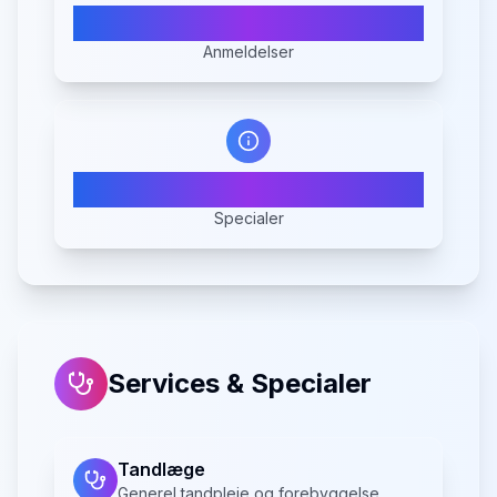
162
Anmeldelser
6
Specialer
Services & Specialer
Tandlæge
Generel tandpleje og forebyggelse