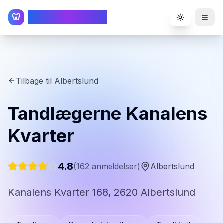
TandlægeListen
🦷
Toggle the
Tilbage til
Albertslund
Tandlægerne Kanalens
Kvarter
4.8
(
162
anmeldelser)
Albertslund
Kanalens Kvarter 168, 2620 Albertslund