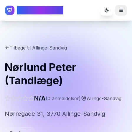
TandlægeListen
🦷
Toggle the
Tilbage til
Allinge-Sandvig
Nørlund Peter
(Tandlæge)
N/A
(
0
anmeldelser)
Allinge-Sandvig
Nørregade 31, 3770 Allinge-Sandvig