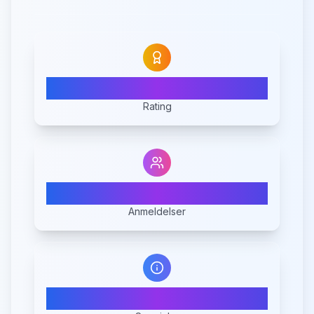
N/A
Rating
0
Anmeldelser
1