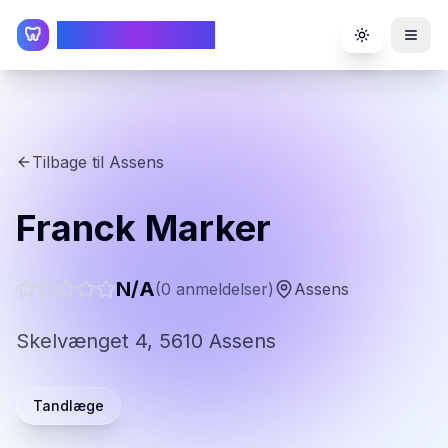
TandlægeListen
🦷
Toggle the
Tilbage til
Assens
Franck Marker
N/A
(
0
anmeldelser)
Assens
Skelvænget 4, 5610 Assens
Tandlæge