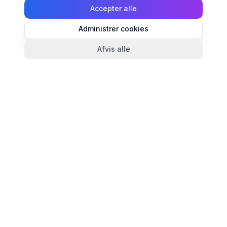
Accepter alle
Administrer cookies
Afvis alle
TandlægeListen
🦷
Danmarks mest komplette oversigt over tandlæger.
Find ratings, åbningstider og kontaktinfo for
tandlægeklinikker i hele landet.