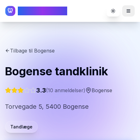
TandlægeListen
🦷
Toggle the
Tilbage til
Bogense
Bogense tandklinik
3.3
(
10
anmeldelser)
Bogense
Torvegade 5, 5400 Bogense
Tandlæge