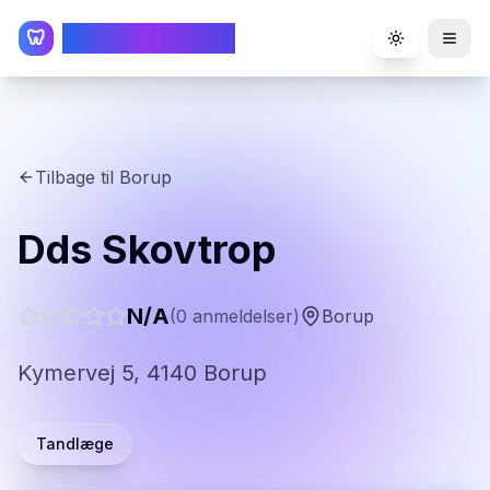
TandlægeListen
🦷
Toggle the
Tilbage til
Borup
Dds Skovtrop
N/A
(
0
anmeldelser)
Borup
Kymervej 5, 4140 Borup
Tandlæge