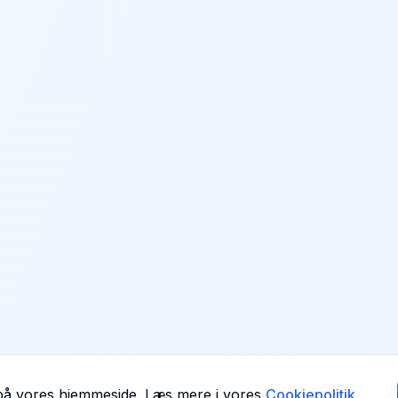
 på vores hjemmeside. Læs mere i vores
Cookiepolitik
.