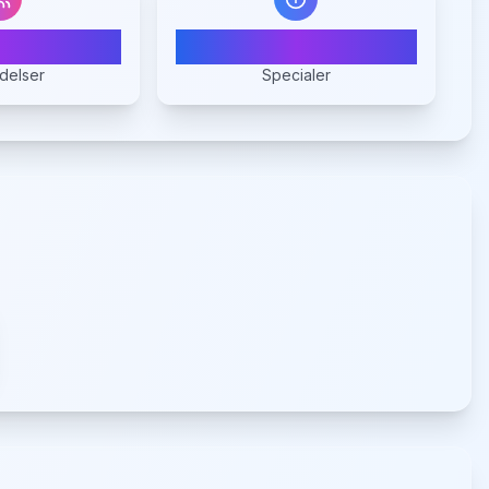
0
1
delser
Specialer