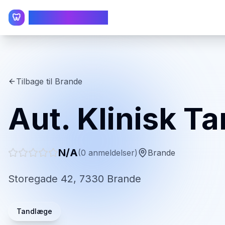
TandlægeListen
🦷
Tilbage til
Brande
Aut. Klinisk T
N/A
(
0
anmeldelser)
Brande
Storegade 42, 7330 Brande
Tandlæge