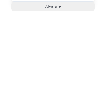
Afvis alle
TandlægeListen
🦷
Danmarks mest komplette oversigt over tandlæger.
Find ratings, åbningstider og kontaktinfo for
tandlægeklinikker i hele landet.