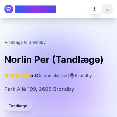
TandlægeListen
🦷
Toggle the
Tilbage til
Brøndby
Norlin Per (Tandlæge)
5.0
(
5
anmeldelser)
Brøndby
Park Allé 199, 2605 Brøndby
Tandlæge