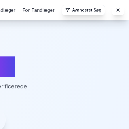
ndlæger
For Tandlæger
Avanceret Søg
Togg
um
rificerede