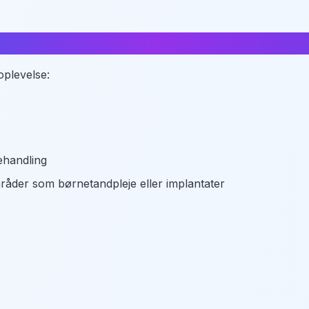
å?
oplevelse:
ehandling
mråder som børnetandpleje eller implantater