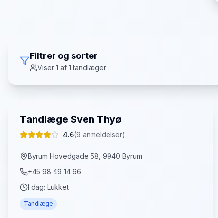
Filtrer og sorter
Viser
1
af
1
tandlæger
Tandlæge Sven Thyø
4.6
(
9
anmeldelser)
Byrum Hovedgade 58, 9940 Byrum
+45 98 49 14 66
I dag:
Lukket
Tandlæge