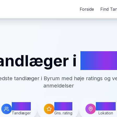
Forside
Find Ta
andlæger i
Byr
edste tandlæger i
Byrum
med høje ratings og ve
anmeldelser
1
4.6
Byrum
Tandlæger
Gns. rating
Lokation