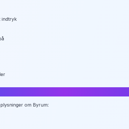
 indtryk
på
der
 Byrum
 oplysninger om Byrum: