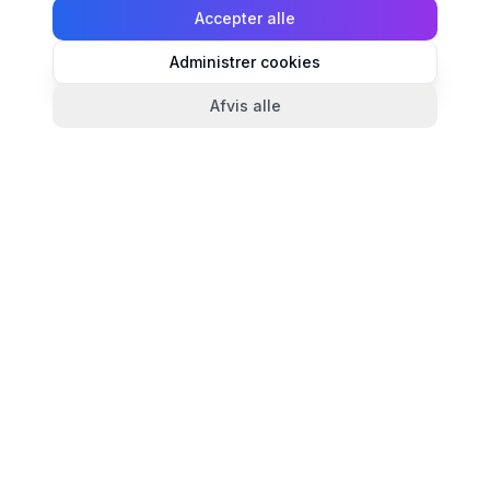
Accepter alle
Administrer cookies
Afvis alle
TandlægeListen
🦷
Danmarks mest komplette oversigt over tandlæger.
Find ratings, åbningstider og kontaktinfo for
tandlægeklinikker i hele landet.