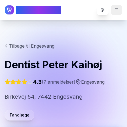
TandlægeListen
🦷
Toggle the
Tilbage til
Engesvang
Dentist Peter Kaihøj
4.3
(
7
anmeldelser)
Engesvang
Birkevej 54, 7442 Engesvang
Tandlæge