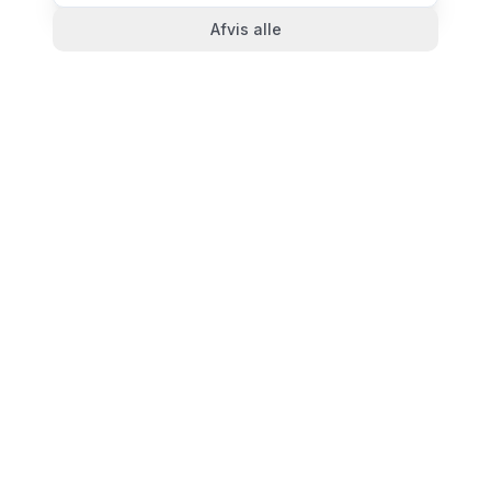
Afvis alle
TandlægeListen
🦷
Danmarks mest komplette oversigt over tandlæger.
Find ratings, åbningstider og kontaktinfo for
tandlægeklinikker i hele landet.