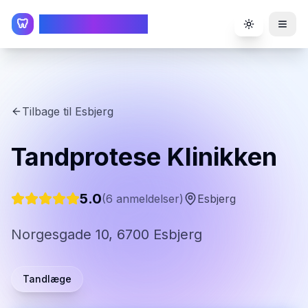
TandlægeListen
🦷
Toggle the
Tilbage til
Esbjerg
Tandprotese Klinikken
5.0
(
6
anmeldelser)
Esbjerg
Norgesgade 10, 6700 Esbjerg
Tandlæge