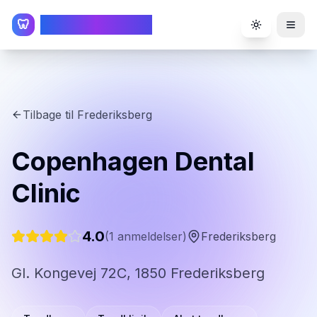
TandlægeListen
🦷
Toggle the
Tilbage til
Frederiksberg
Copenhagen Dental
Clinic
4.0
(
1
anmeldelser)
Frederiksberg
Gl. Kongevej 72C, 1850 Frederiksberg