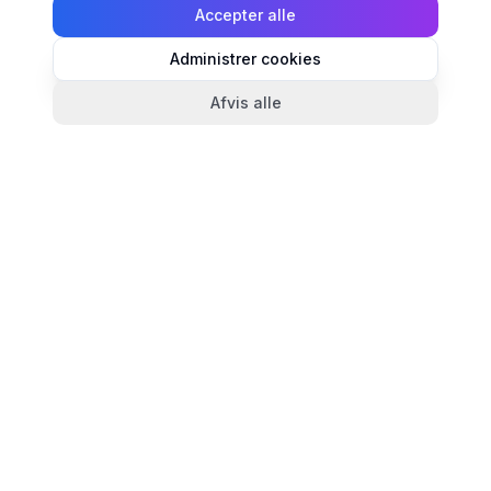
Accepter alle
Administrer cookies
Afvis alle
TandlægeListen
🦷
Danmarks mest komplette oversigt over tandlæger.
Find ratings, åbningstider og kontaktinfo for
tandlægeklinikker i hele landet.