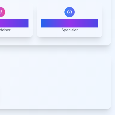
9
1
delser
Specialer