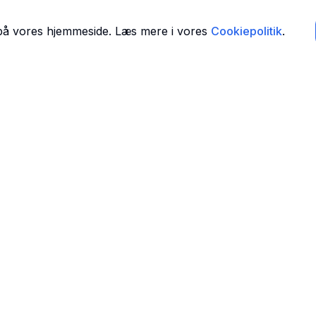
 på vores hjemmeside. Læs mere i vores
Cookiepolitik
.
Navigation
Forside
 i
Find Tandlæger
For Tandlæger
Om Os