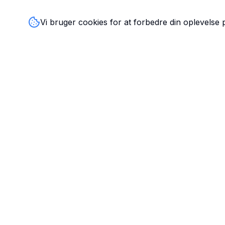
Vi bruger cookies for at forbedre din oplevelse
TandlægeListen
🦷
Danmarks mest komplette oversigt over tandlæger. Find
ratings, åbningstider og kontaktinfo for tandlægeklinikker
hele landet.