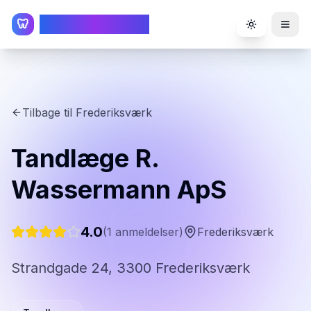
TandlægeListen
🦷
Toggle the
Tilbage til
Frederiksværk
Tandlæge R.
Wassermann ApS
4.0
(
1
anmeldelser)
Frederiksværk
Strandgade 24, 3300 Frederiksværk