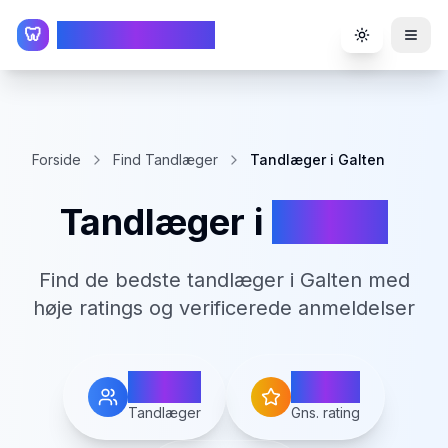
TandlægeListen
🦷
Toggle the
Forside
Find Tandlæger
Tandlæger i Galten
Tandlæger i
Galten
Find de bedste tandlæger i
Galten
med
høje ratings og verificerede anmeldelser
6
4.8
Tandlæger
Gns. rating