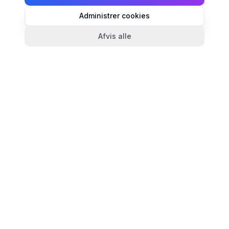
Administrer cookies
Afvis alle
TandlægeListen
🦷
Danmarks mest komplette oversigt over tandlæger.
Find ratings, åbningstider og kontaktinfo for
tandlægeklinikker i hele landet.