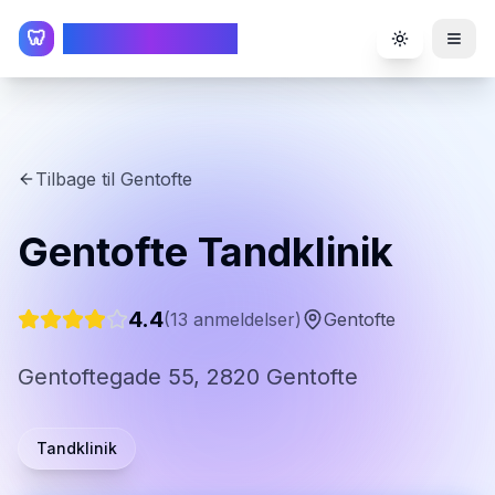
TandlægeListen
🦷
Toggle the
Tilbage til
Gentofte
Gentofte Tandklinik
4.4
(
13
anmeldelser)
Gentofte
Gentoftegade 55, 2820 Gentofte
Tandklinik