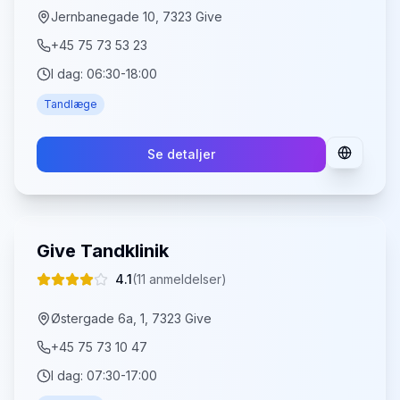
Jernbanegade 10, 7323 Give
+45 75 73 53 23
I dag:
06:30-18:00
Tandlæge
Se detaljer
Give Tandklinik
4.1
(
11
anmeldelser)
Østergade 6a, 1, 7323 Give
+45 75 73 10 47
I dag:
07:30-17:00