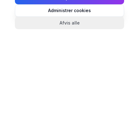
Administrer cookies
Afvis alle
TandlægeListen
🦷
Danmarks mest komplette oversigt over tandlæger.
Find ratings, åbningstider og kontaktinfo for
tandlægeklinikker i hele landet.