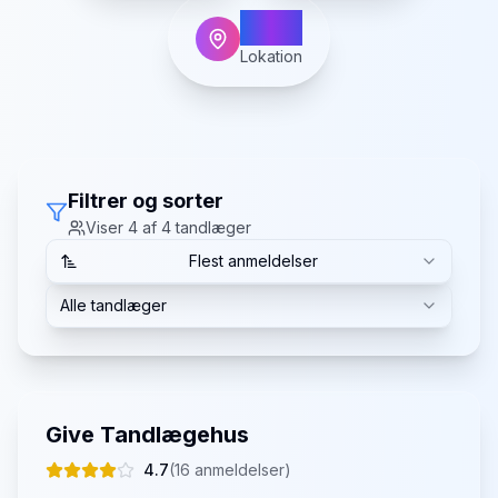
Give
Lokation
Filtrer og sorter
Viser
4
af
4
tandlæger
Flest anmeldelser
Alle tandlæger
Give Tandlægehus
4.7
(
16
anmeldelser)