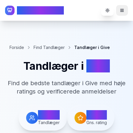
TandlægeListen
🦷
Toggle the
Forside
Find Tandlæger
Tandlæger i Give
Tandlæger i
Give
Find de bedste tandlæger i
Give
med høje
ratings og verificerede anmeldelser
4
4.6
Tandlæger
Gns. rating