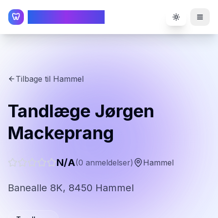
TandlægeListen
🦷
Toggle the
Tilbage til
Hammel
Tandlæge Jørgen
Mackeprang
N/A
(
0
anmeldelser)
Hammel
Banealle 8K, 8450 Hammel