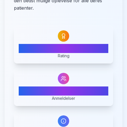
den bedst mulige oplevelse for alle deres
patienter.
N/A
Rating
0
Anmeldelser