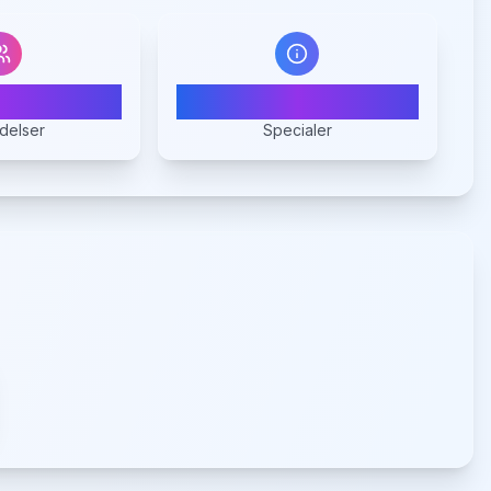
6
1
delser
Specialer