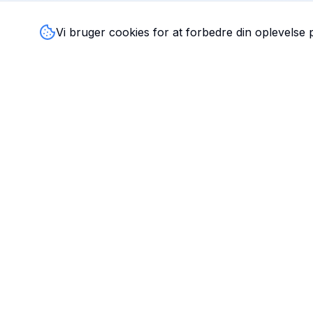
Vi bruger cookies for at forbedre din oplevelse
TandlægeListen
🦷
Danmarks mest komplette oversigt over tandlæger. Find
ratings, åbningstider og kontaktinfo for tandlægeklinikker
hele landet.