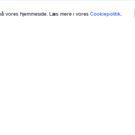
 på vores hjemmeside. Læs mere i vores
Cookiepolitik
.
Navigation
Forside
 i
Find Tandlæger
For Tandlæger
Om Os