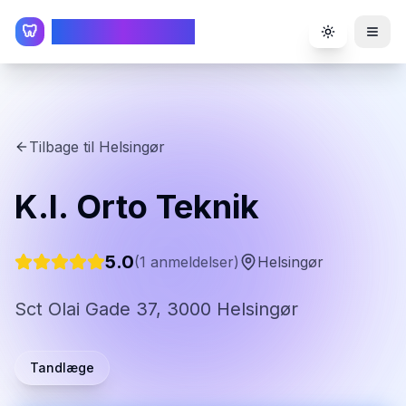
TandlægeListen
🦷
Toggle the
Tilbage til
Helsingør
K.l. Orto Teknik
5.0
(
1
anmeldelser)
Helsingør
Sct Olai Gade 37, 3000 Helsingør
Tandlæge