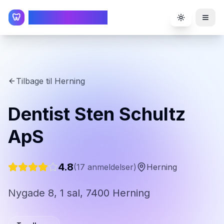
TandlægeListen
🦷
Toggle the
Tilbage til
Herning
Dentist Sten Schultz
ApS
4.8
(
17
anmeldelser)
Herning
Nygade 8, 1 sal, 7400 Herning