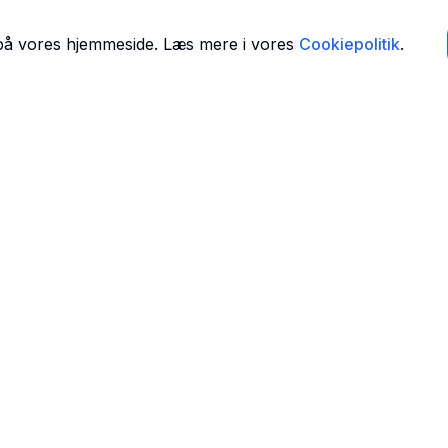
 på vores hjemmeside. Læs mere i vores
Cookiepolitik
.
Navigation
Forside
 i
Find Tandlæger
For Tandlæger
Om Os