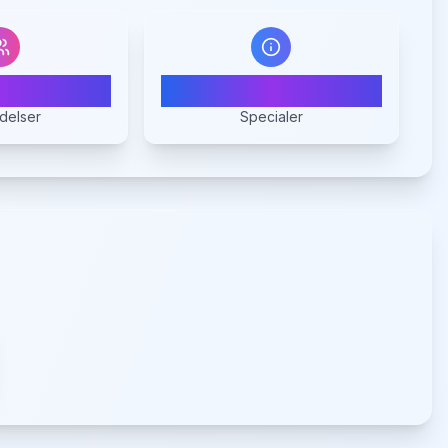
0
1
delser
Specialer