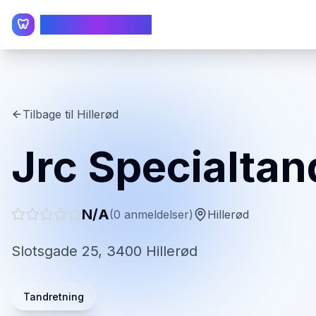
TandlægeListen
🦷
Tilbage til
Hillerød
Jrc Specialta
N/A
(
0
anmeldelser)
Hillerød
Slotsgade 25, 3400 Hillerød
Tandretning