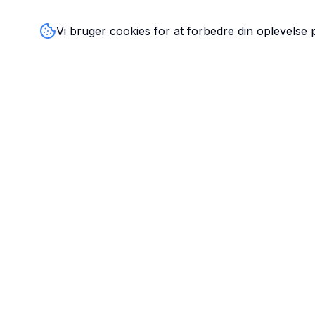
Vi bruger cookies for at forbedre din oplevelse
TandlægeListen
🦷
Danmarks mest komplette oversigt over tandlæger. Find
ratings, åbningstider og kontaktinfo for tandlægeklinikker
hele landet.