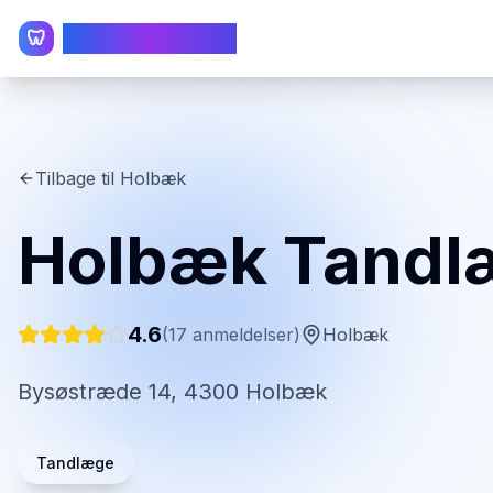
TandlægeListen
🦷
Tilbage til
Holbæk
Holbæk Tandl
4.6
(
17
anmeldelser)
Holbæk
Bysøstræde 14, 4300 Holbæk
Tandlæge