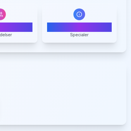
7
1
delser
Specialer