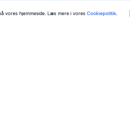
 på vores hjemmeside. Læs mere i vores
Cookiepolitik
.
Navigation
Forside
 i
Find Tandlæger
For Tandlæger
Om Os