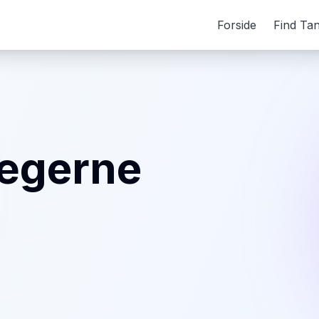
Forside
Find Ta
ægerne