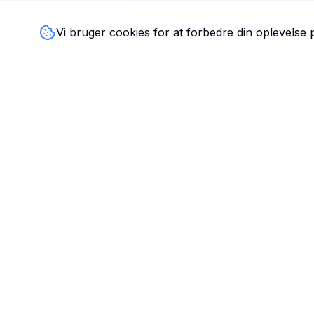
Vi bruger cookies for at forbedre din oplevelse
TandlægeListen
🦷
Danmarks mest komplette oversigt over tandlæger. Find
ratings, åbningstider og kontaktinfo for tandlægeklinikker
hele landet.