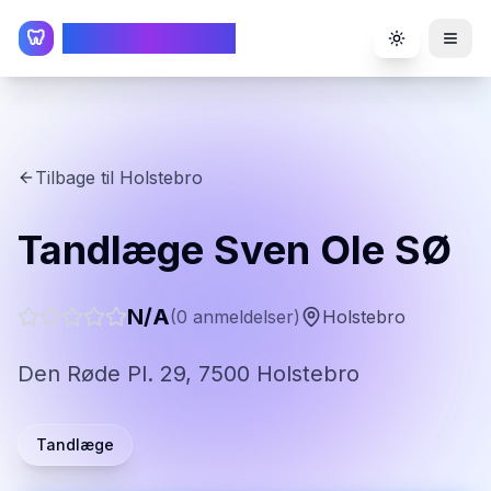
TandlægeListen
🦷
Toggle the
Tilbage til
Holstebro
Tandlæge Sven Ole SØ
N/A
(
0
anmeldelser)
Holstebro
Den Røde Pl. 29, 7500 Holstebro
Tandlæge