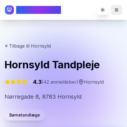
TandlægeListen
🦷
Toggle the
Tilbage til
Hornsyld
Hornsyld Tandpleje
4.3
(
42
anmeldelser)
Hornsyld
Nørregade 8, 8783 Hornsyld
Børnetandlæge