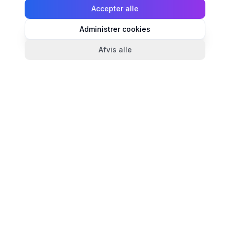
Accepter alle
Administrer cookies
Afvis alle
TandlægeListen
🦷
Danmarks mest komplette oversigt over tandlæger.
Find ratings, åbningstider og kontaktinfo for
tandlægeklinikker i hele landet.