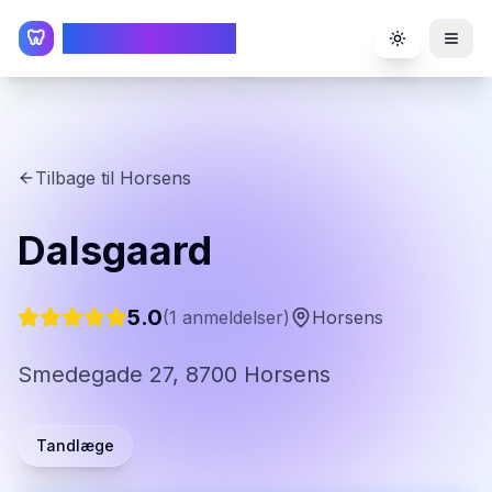
TandlægeListen
🦷
Toggle the
Tilbage til
Horsens
Dalsgaard
5.0
(
1
anmeldelser)
Horsens
Smedegade 27, 8700 Horsens
Tandlæge