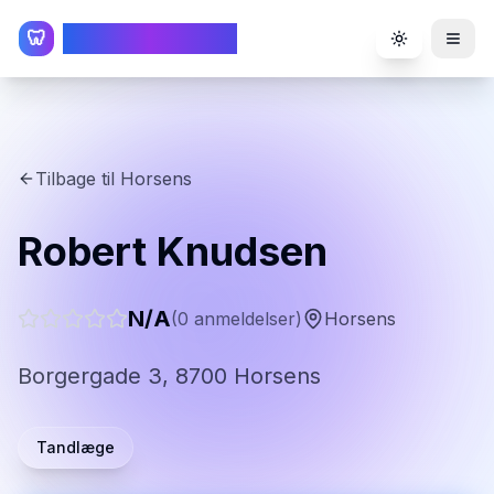
TandlægeListen
🦷
Toggle the
Tilbage til
Horsens
Robert Knudsen
N/A
(
0
anmeldelser)
Horsens
Borgergade 3, 8700 Horsens
Tandlæge