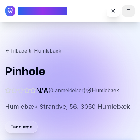
TandlægeListen
🦷
Toggle the
Tilbage til
Humlebaek
Pinhole
N/A
(
0
anmeldelser)
Humlebaek
Humlebæk Strandvej 56, 3050 Humlebæk
Tandlæge