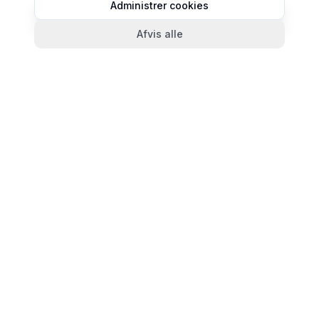
Administrer cookies
Afvis alle
TandlægeListen
🦷
Danmarks mest komplette oversigt over tandlæger.
Find ratings, åbningstider og kontaktinfo for
tandlægeklinikker i hele landet.