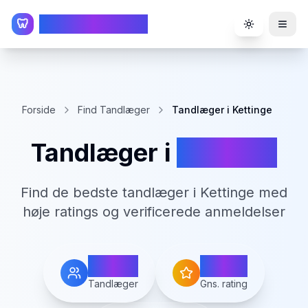
TandlægeListen
🦷
Toggle the
Forside
Find Tandlæger
Tandlæger i Kettinge
Tandlæger i
Kettinge
Find de bedste tandlæger i
Kettinge
med
høje ratings og verificerede anmeldelser
1
0.0
Tandlæger
Gns. rating