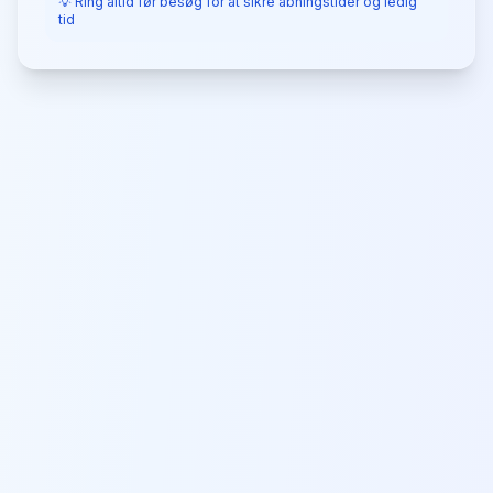
💡 Ring altid før besøg for at sikre åbningstider og ledig
tid