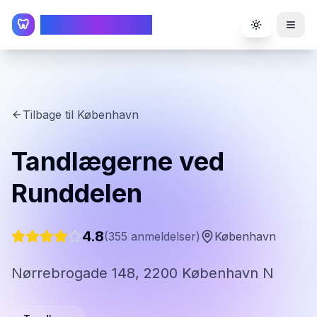
TandlægeListen
🦷
Toggle the
Tilbage til
København
Tandlægerne ved
Runddelen
4.8
(
355
anmeldelser)
København
Nørrebrogade 148, 2200 København N