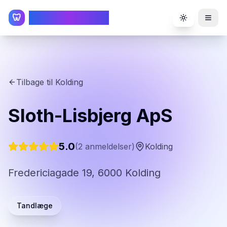
TandlægeListen
🦷
Toggle the
Tilbage til
Kolding
Sloth-Lisbjerg ApS
5.0
(
2
anmeldelser)
Kolding
Fredericiagade 19, 6000 Kolding
Tandlæge