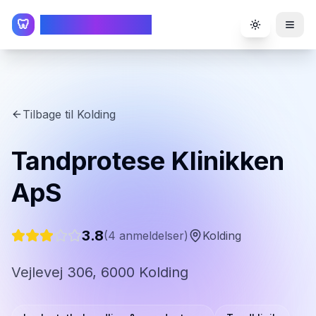
TandlægeListen
🦷
Toggle the
Tilbage til
Kolding
Tandprotese Klinikken
ApS
3.8
(
4
anmeldelser)
Kolding
Vejlevej 306, 6000 Kolding