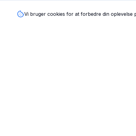
Vi bruger cookies for at forbedre din oplevelse
TandlægeListen
🦷
Danmarks mest komplette oversigt over tandlæger. Find
ratings, åbningstider og kontaktinfo for tandlægeklinikker
hele landet.