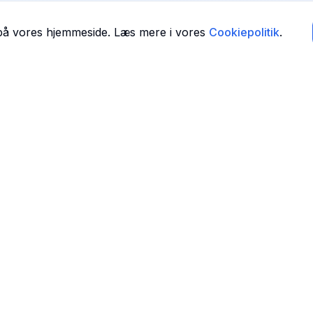
 på vores hjemmeside. Læs mere i vores
Cookiepolitik
.
Navigation
Forside
 i
Find Tandlæger
For Tandlæger
Om Os