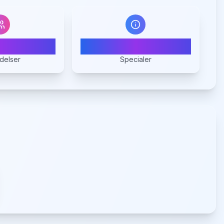
1
1
delser
Specialer