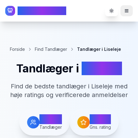
TandlægeListen
🦷
Toggle the
Forside
Find Tandlæger
Tandlæger i Liseleje
Tandlæger i
Liseleje
Find de bedste tandlæger i
Liseleje
med
høje ratings og verificerede anmeldelser
1
0.0
Tandlæger
Gns. rating