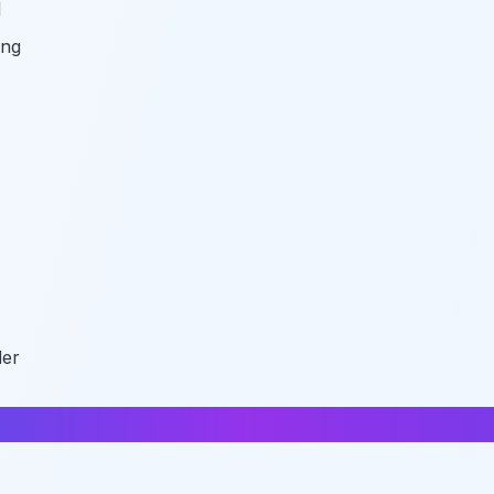
d
ing
der