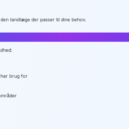
 den tandlæge der passer til dine behov.
å?
ndhed:
 har brug for
områder