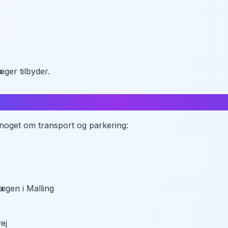
ger tilbyder.
de noget om transport og parkering:
lægen i Malling
ej