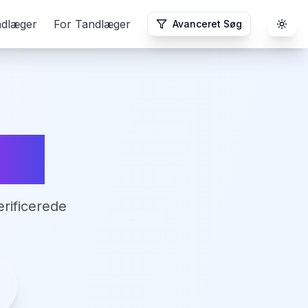
ndlæger
For Tandlæger
Avanceret Søg
Togg
ing
rificerede