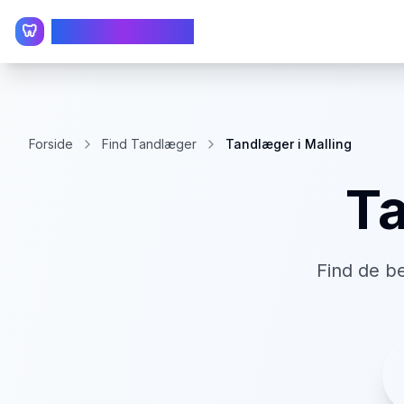
TandlægeListen
🦷
Forside
Find Tandlæger
Tandlæger i Malling
T
Find de b