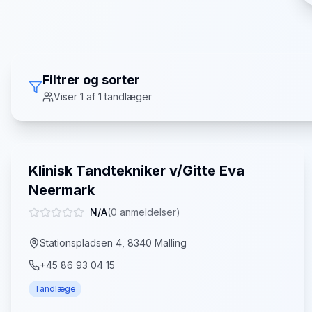
Filtrer og sorter
Viser
1
af
1
tandlæger
Klinisk Tandtekniker v/Gitte Eva
Neermark
N/A
(
0
anmeldelser)
Stationspladsen 4, 8340 Malling
+45 86 93 04 15
Tandlæge