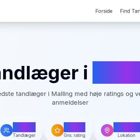
Forside
Find Ta
andlæger i
Mall
edste tandlæger i
Malling
med høje ratings og ve
anmeldelser
1
0.0
Malling
Tandlæger
Gns. rating
Lokation