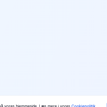
 på vores hjemmeside. Læs mere i vores
Cookiepolitik
.