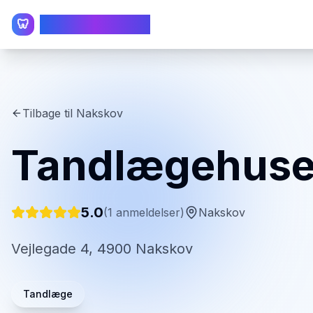
TandlægeListen
🦷
Tilbage til
Nakskov
Tandlægehuse
5.0
(
1
anmeldelser)
Nakskov
Vejlegade 4, 4900 Nakskov
Tandlæge