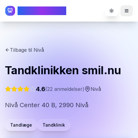
TandlægeListen
🦷
Toggle the
Tilbage til
Nivå
Tandklinikken smil.nu
4.6
(
22
anmeldelser)
Nivå
Nivå Center 40 B, 2990 Nivå
Tandlæge
Tandklinik