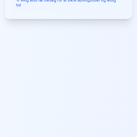
💡 Ring altid før besøg for at sikre åbningstider og ledig
tid